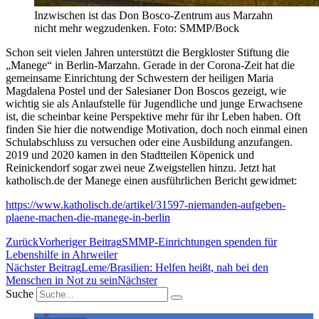
Inzwischen ist das Don Bosco-Zentrum aus Marzahn
nicht mehr wegzudenken. Foto: SMMP/Bock
Schon seit vielen Jahren unterstützt die Bergkloster Stiftung die
„Manege“ in Berlin-Marzahn. Gerade in der Corona-Zeit hat die
gemeinsame Einrichtung der Schwestern der heiligen Maria
Magdalena Postel und der Salesianer Don Boscos gezeigt, wie
wichtig sie als Anlaufstelle für Jugendliche und junge Erwachsene
ist, die scheinbar keine Perspektive mehr für ihr Leben haben. Oft
finden Sie hier die notwendige Motivation, doch noch einmal einen
Schulabschluss zu versuchen oder eine Ausbildung anzufangen.
2019 und 2020 kamen in den Stadtteilen Köpenick und
Reinickendorf sogar zwei neue Zweigstellen hinzu. Jetzt hat
katholisch.de der Manege einen ausführlichen Bericht gewidmet:
https://www.katholisch.de/artikel/31597-niemanden-aufgeben-
plaene-machen-die-manege-in-berlin
Zurück
Vorheriger Beitrag
SMMP-Einrichtungen spenden für
Lebenshilfe in Ahrweiler
Nächster Beitrag
Leme/Brasilien: Helfen heißt, nah bei den
Menschen in Not zu sein
Nächster
Suche