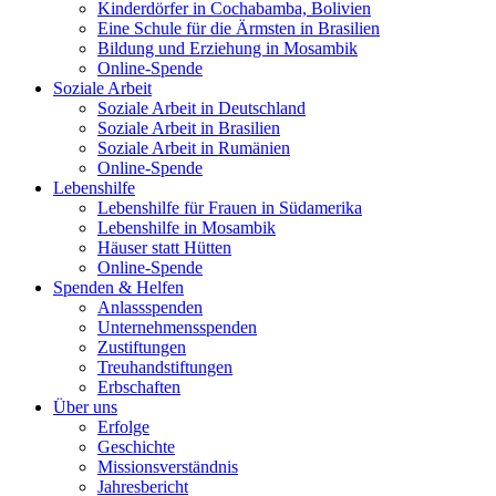
Kinderdörfer in Cochabamba, Bolivien
Eine Schule für die Ärmsten in Brasilien
Bildung und Erziehung in Mosambik
Online-Spende
Soziale Arbeit
Soziale Arbeit in Deutschland
Soziale Arbeit in Brasilien
Soziale Arbeit in Rumänien
Online-Spende
Lebenshilfe
Lebenshilfe für Frauen in Südamerika
Lebenshilfe in Mosambik
Häuser statt Hütten
Online-Spende
Spenden & Helfen
Anlassspenden
Unternehmensspenden
Zustiftungen
Treuhandstiftungen
Erbschaften
Über uns
Erfolge
Geschichte
Missionsverständnis
Jahresbericht