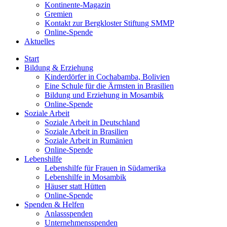
Kontinente-Magazin
Gremien
Kontakt zur Bergkloster Stiftung SMMP
Online-Spende
Aktuelles
Start
Bildung & Erziehung
Kinderdörfer in Cochabamba, Bolivien
Eine Schule für die Ärmsten in Brasilien
Bildung und Erziehung in Mosambik
Online-Spende
Soziale Arbeit
Soziale Arbeit in Deutschland
Soziale Arbeit in Brasilien
Soziale Arbeit in Rumänien
Online-Spende
Lebenshilfe
Lebenshilfe für Frauen in Südamerika
Lebenshilfe in Mosambik
Häuser statt Hütten
Online-Spende
Spenden & Helfen
Anlassspenden
Unternehmensspenden