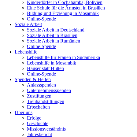
Kinderdörfer in Cochabamba, Bolivien
Eine Schule für die Ärmsten in Brasilien
Bildung und Erziehung in Mosambik
Online-Spende
Soziale Arbeit
Soziale Arbeit in Deutschland
Soziale Arbeit in Brasilien
Soziale Arbeit in Rumänien
Online-Spende
Lebenshilfe
Lebenshilfe für Frauen in Südamerika
Lebenshilfe in Mosambik
Häuser statt Hütten
Online-Spende
Spenden & Helfen
Anlassspenden
Unternehmensspenden
Zustiftungen
Treuhandstiftungen
Erbschaften
Über uns
Erfolge
Geschichte
Missionsverständnis
Jahresbericht