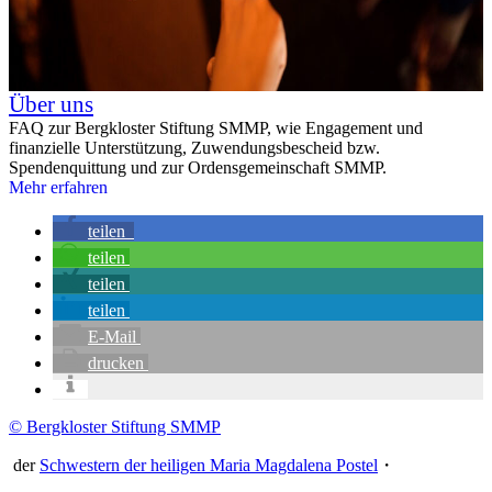
Über uns
FAQ zur Bergkloster Stiftung SMMP, wie Engagement und
finanzielle Unterstützung, Zuwendungsbescheid bzw.
Spendenquittung und zur Ordensgemeinschaft SMMP.
Mehr erfahren
teilen
teilen
teilen
teilen
E-Mail
drucken
© Bergkloster Stiftung SMMP
der
Schwestern der heiligen Maria Magdalena Postel
・