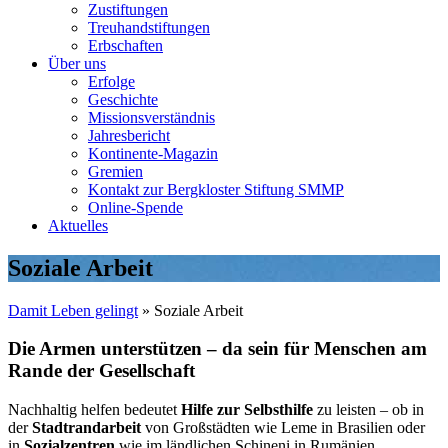
Zustiftungen
Treuhandstiftungen
Erbschaften
Über uns
Erfolge
Geschichte
Missionsverständnis
Jahresbericht
Kontinente-Magazin
Gremien
Kontakt zur Bergkloster Stiftung SMMP
Online-Spende
Aktuelles
Soziale Arbeit
Damit Leben gelingt
»
Soziale Arbeit
Die Armen unterstützen – da sein für Menschen am
Rande der Gesellschaft
Nachhaltig helfen bedeutet
Hilfe zur Selbsthilfe
zu leisten – ob in
der
Stadtrandarbeit
von Großstädten wie Leme in Brasilien oder
in
Sozialzentren
wie im ländlichen Schineni in Rumänien.