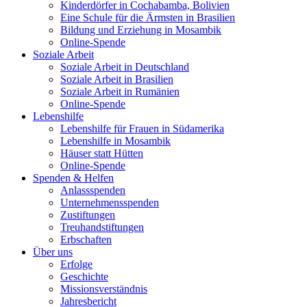
Kinderdörfer in Cochabamba, Bolivien
Eine Schule für die Ärmsten in Brasilien
Bildung und Erziehung in Mosambik
Online-Spende
Soziale Arbeit
Soziale Arbeit in Deutschland
Soziale Arbeit in Brasilien
Soziale Arbeit in Rumänien
Online-Spende
Lebenshilfe
Lebenshilfe für Frauen in Südamerika
Lebenshilfe in Mosambik
Häuser statt Hütten
Online-Spende
Spenden & Helfen
Anlassspenden
Unternehmensspenden
Zustiftungen
Treuhandstiftungen
Erbschaften
Über uns
Erfolge
Geschichte
Missionsverständnis
Jahresbericht