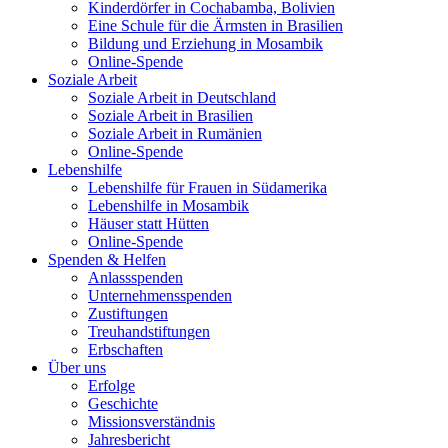
Kinderdörfer in Cochabamba, Bolivien
Eine Schule für die Ärmsten in Brasilien
Bildung und Erziehung in Mosambik
Online-Spende
Soziale Arbeit
Soziale Arbeit in Deutschland
Soziale Arbeit in Brasilien
Soziale Arbeit in Rumänien
Online-Spende
Lebenshilfe
Lebenshilfe für Frauen in Südamerika
Lebenshilfe in Mosambik
Häuser statt Hütten
Online-Spende
Spenden & Helfen
Anlassspenden
Unternehmensspenden
Zustiftungen
Treuhandstiftungen
Erbschaften
Über uns
Erfolge
Geschichte
Missionsverständnis
Jahresbericht