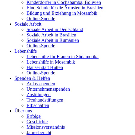
Kinderdörfer in Cochabamba, Bolivien
Eine Schule für die Ärmsten in Brasilien
Bildung und Erziehung in Mosambik
Online-Spende
Soziale Arbeit
Soziale Arbeit in Deutschland
Soziale Arbeit in Brasilien
Soziale Arbeit in Rumänien
Online-Spende
Lebenshilfe
Lebenshilfe für Frauen in Südamerika
Lebenshilfe in Mosambik
Häuser statt Hütten
Online-Spende
Spenden & Helfen
Anlassspenden
Unternehmensspenden
Zustiftungen
Treuhandstiftungen
Erbschaften
Über uns
Erfolge
Geschichte
Missionsverständnis
Jahresbericht