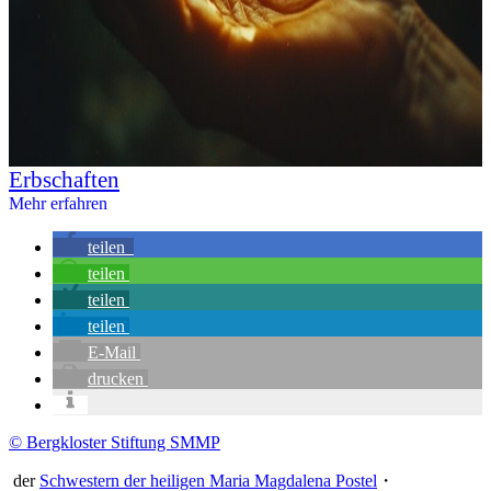
Erbschaften
Mehr erfahren
teilen
teilen
teilen
teilen
E-Mail
drucken
© Bergkloster Stiftung SMMP
der
Schwestern der heiligen Maria Magdalena Postel
・