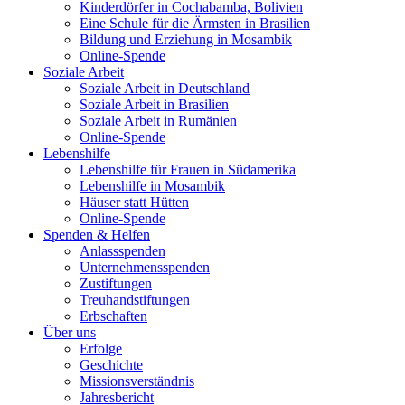
Kinderdörfer in Cochabamba, Bolivien
Eine Schule für die Ärmsten in Brasilien
Bildung und Erziehung in Mosambik
Online-Spende
Soziale Arbeit
Soziale Arbeit in Deutschland
Soziale Arbeit in Brasilien
Soziale Arbeit in Rumänien
Online-Spende
Lebenshilfe
Lebenshilfe für Frauen in Südamerika
Lebenshilfe in Mosambik
Häuser statt Hütten
Online-Spende
Spenden & Helfen
Anlassspenden
Unternehmensspenden
Zustiftungen
Treuhandstiftungen
Erbschaften
Über uns
Erfolge
Geschichte
Missionsverständnis
Jahresbericht